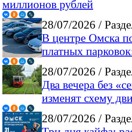
миллионов рублей
28/07/2026
/ Разде
В центре Омска п
платных парковок
28/07/2026
/ Разде
Два вечера без «с
изменят схему дв
28/07/2026
/ Разде
Три дня кайфа: ра