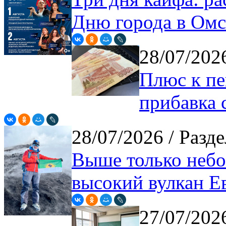
Дню города в Омс
28/07/20
Плюс к пе
прибавка с
28/07/2026
/ Разде
Выше только небо
высокий вулкан Е
27/07/20