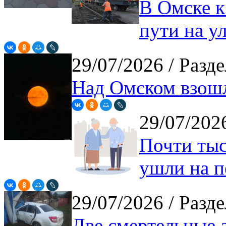
В Омске к
пути на у
29/07/2026
/ Разде
Над Омском взошл
29/07/20
Почти тыс
ушли на 
29/07/2026
/ Разде
Две смертельные 