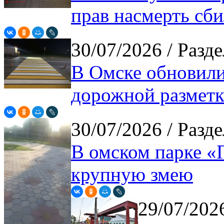
прав насмерть сб
30/07/2026
/ Разде
В Омске обновили
дорожной размет
30/07/2026
/ Разде
В омском парке «
крупную змею
29/07/20