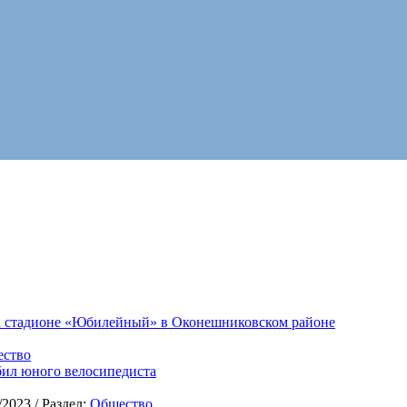
на стадионе «Юбилейный» в Оконешниковском районе
ство
ил юного велосипедиста
/2023
/ Раздел:
Общество