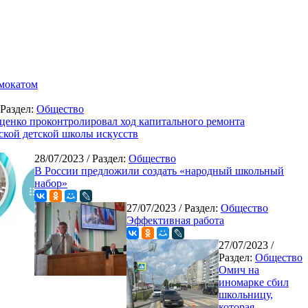
мокатом
 Раздел:
Общество
ценко проконтролировал ход капитального ремонта
ской детской школы искусств
28/07/2023
/ Раздел:
Общество
В России предложили создать «народный школьный
набор»
27/07/2023
/ Раздел:
Общество
Эффективная работа
27/07/2023
/
Раздел:
Общество
Омич на
иномарке сбил
школьницу,
которая