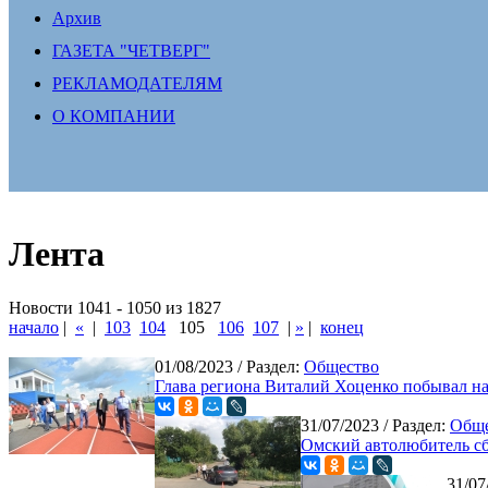
Архив
ГАЗЕТА "ЧЕТВЕРГ"
РЕКЛАМОДАТЕЛЯМ
О КОМПАНИИ
Лента
Новости 1041 - 1050 из 1827
начало
|
«
|
103
104
105
106
107
|
»
|
конец
01/08/2023
/ Раздел:
Общество
Глава региона Виталий Хоценко побывал 
31/07/2023
/ Раздел:
Обще
Омский автолюбитель сб
31/07