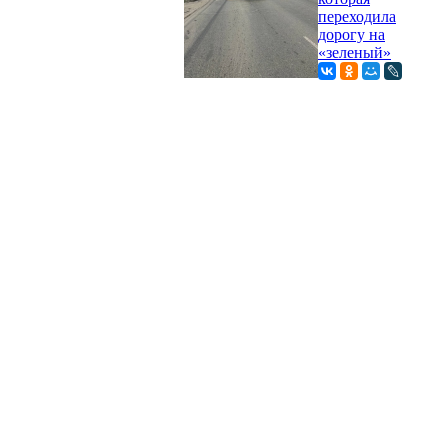
переходила
дорогу на
«зеленый»