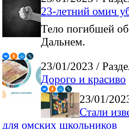
23-летний омич у
Тело погибшей об
Дальнем.
23/01/2023
/ Разд
Дорого и красиво
23/01/20
Стали изв
для омских школьников