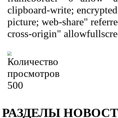
clipboard-write; encrypted
picture; web-share" referr
cross-origin" allowfullsc
500
РАЗДЕЛЫ НОВОС