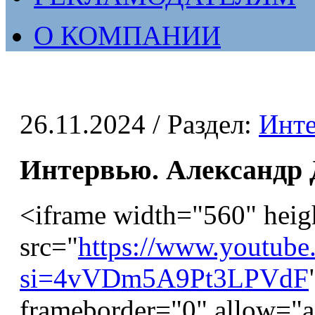
О КОМПАНИИ
26.11.2024
/ Раздел:
Инт
Интервью. Александр Д
<iframe width="560" heig
src="
https://www.youtub
si=4vVDm5A9Pt3LPVdF
frameborder="0" allow="ac