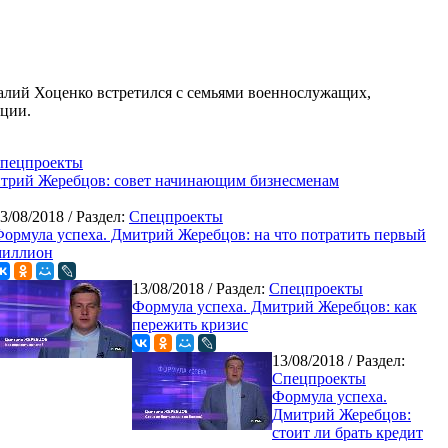
алий Хоценко встретился с семьями военнослужащих,
ции.
пецпроекты
итрий Жеребцов: совет начинающим бизнесменам
3/08/2018
/ Раздел:
Спецпроекты
ормула успеха. Дмитрий Жеребцов: на что потратить первый
миллион
13/08/2018
/ Раздел:
Спецпроекты
Формула успеха. Дмитрий Жеребцов: как
пережить кризис
13/08/2018
/ Раздел:
Спецпроекты
Формула успеха.
Дмитрий Жеребцов:
стоит ли брать кредит