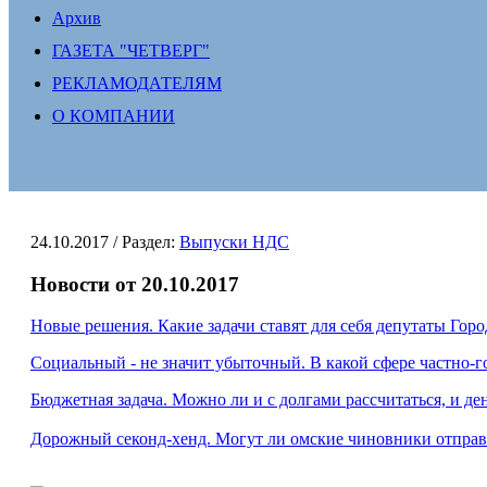
Архив
ГАЗЕТА "ЧЕТВЕРГ"
РЕКЛАМОДАТЕЛЯМ
О КОМПАНИИ
24.10.2017
/ Раздел:
Выпуски НДС
Новости от 20.10.2017
Новые решения. Какие задачи ставят для себя депутаты Горо
Социальный - не значит убыточный. В какой сфере частно-
Бюджетная задача. Можно ли и с долгами рассчитаться, и де
Дорожный секонд-хенд. Могут ли омские чиновники отправ