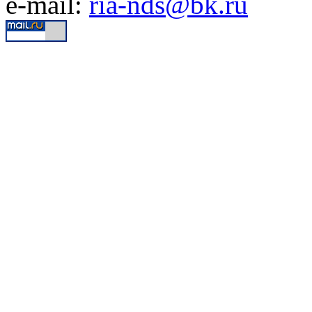
e-mail:
ria-nds@bk.ru