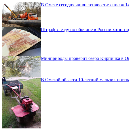
В Омске сегодня чинят теплосети: список 1
Штраф за езду по обочине в России хотят по
Минприроды проверит озеро Кирпичка в Омс
В Омской области 10-летний мальчик постр