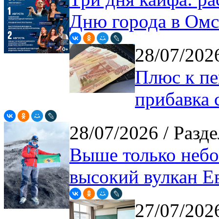
Дню города в Омс
28/07/20
Плюс к пе
прибавка с
28/07/2026
/ Разде
Выше только небо
высокий вулкан Е
27/07/20