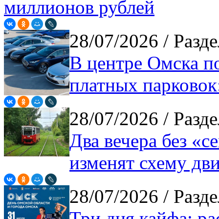
миллионов рублей
28/07/2026
/ Разде
В центре Омска п
платных парковок
28/07/2026
/ Разде
Два вечера без «с
изменят схему дв
28/07/2026
/ Разде
Три дня кайфа: ра