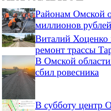
Районам Омской о
миллионов рублей
Виталий Хоценко 
ремонт трассы Та
В Омской области
сбил ровесника
В субботу центр 