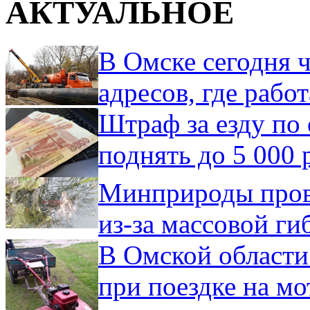
АКТУАЛЬНОЕ
В Омске сегодня ч
адресов, где рабо
Штраф за езду по 
поднять до 5 000 
Минприроды пров
из-за массовой ги
В Омской области
при поездке на мо