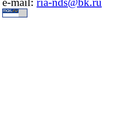
e-mail:
ria-nds@bk.ru