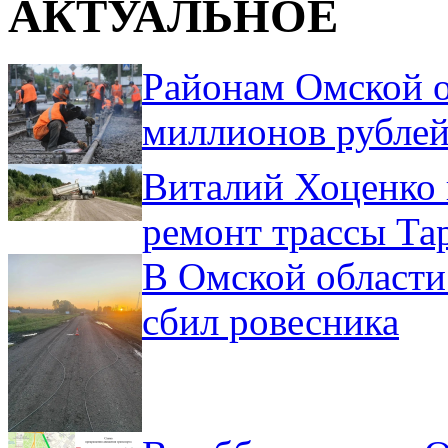
АКТУАЛЬНОЕ
Районам Омской о
миллионов рублей
Виталий Хоценко 
ремонт трассы Та
В Омской области
сбил ровесника