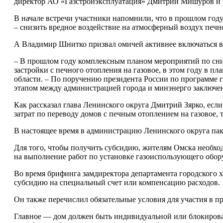
директор АО «Газстройэксплуатация» Дмитрий Мишуров и з
В начале встречи участники напомнили, что в прошлом год
– снизить вредное воздействие на атмосферный воздух печно
А Владимир Шнитко призвал омичей активнее включаться в
– В прошлом году комплексным планом мероприятий по сни
застройки с печного отопления на газовое, в этом году в 
области. – По поручению президента России по программе 
этапом между администрацией города и минэнерго заключен
Как рассказал глава Ленинского округа Дмитрий Зярко, есл
затрат по переводу домов с печным отоплением на газовое, 
В настоящее время в администрацию Ленинского округа па
Для того, чтобы получить субсидию, жителям Омска необхо
на выполнение работ по установке газоиспользующего обору
Во время брифинга замдиректора департамента городского х
субсидию на специальный счет или компенсацию расходов.
Он также перечислил обязательные условия для участия в пр
Главное — дом должен быть индивидуальной или блокирован