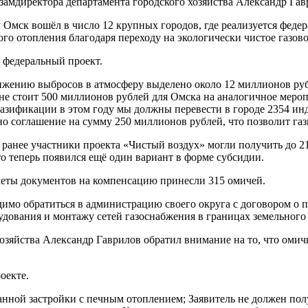
амдиректора департамента городского хозяйства Александр Гав
у Омск вошёл в число 12 крупных городов, где реализуется фед
го отопления благодаря переходу на экологически чистое газово
 федеральный проект.
жению выбросов в атмосферу выделено около 12 миллионов ру
плане стоит 500 миллионов рублей для Омска на аналогичное ме
газификации в этом году мы должны перевести в городе 2354 и
о соглашение на сумму 250 миллионов рублей, что позволит газ
и ранее участники проекта «Чистый воздух» могли получить до 
то теперь появился ещё один вариант в форме субсидии.
кеты документов на компенсацию принесли 315 омичей.
димо обратиться в администрацию своего округа с договором о 
дования и монтажу сетей газоснабжения в границах земельного
озяйства Александр Гаврилов обратил внимание на то, что омич
оекте.
ной застройки с печным отоплением; Заявитель не должен полу