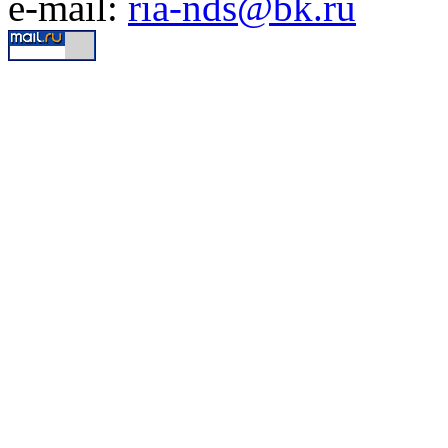
e-mail:
ria-nds@bk.ru