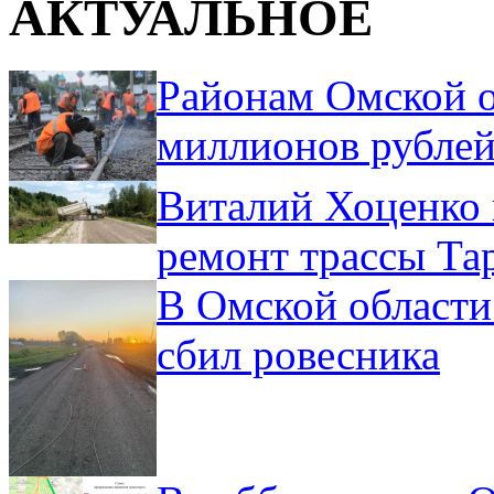
АКТУАЛЬНОЕ
Районам Омской о
миллионов рублей
Виталий Хоценко 
ремонт трассы Та
В Омской области
сбил ровесника