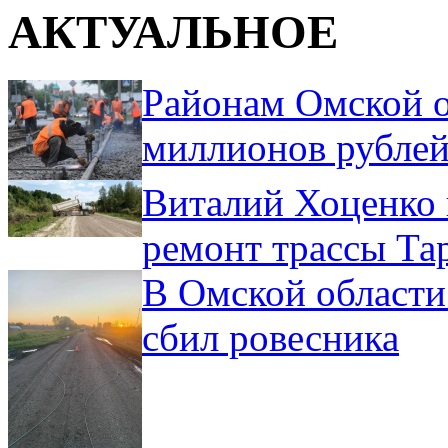
АКТУАЛЬНОЕ
Районам Омской о
миллионов рублей
Виталий Хоценко 
ремонт трассы Та
В Омской области
сбил ровесника