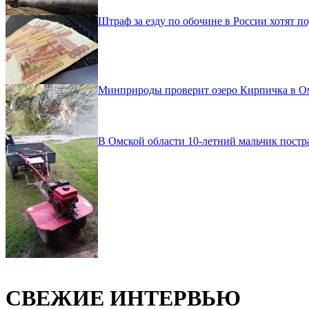
Штраф за езду по обочине в России хотят по
Минприроды проверит озеро Кирпичка в Омс
В Омской области 10-летний мальчик постр
СВЕЖИЕ ИНТЕРВЬЮ