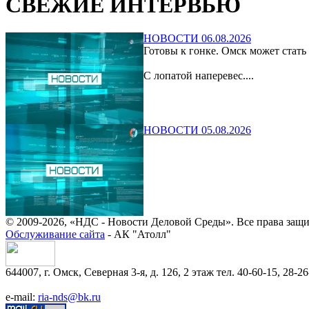
СВЕЖИЕ ИНТЕРВЬЮ
НОВОСТИ 06.08.2026
Готовы к гонке. Омск может стать
С лопатой наперевес....
НОВОСТИ 05.08.2026
© 2009-2026, «НДС - Новости Деловой Среды». Все права защ
Обслуживание сайта
- АК "Атолл"
644007, г. Омск, Северная 3-я, д. 126, 2 этаж тел. 40-60-15, 28-26
e-mail:
ria-nds@bk.ru