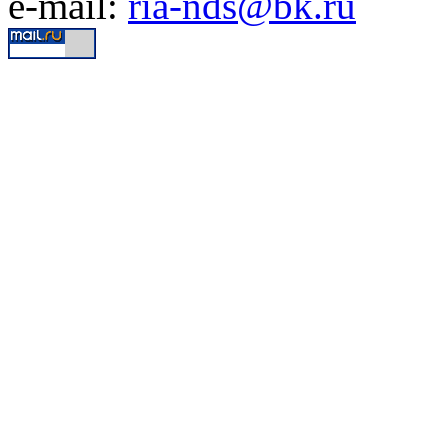
e-mail:
ria-nds@bk.ru