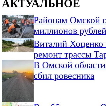
АКТУАЛЬНОЕ
Районам Омской о
миллионов рублей
Виталий Хоценко 
ремонт трассы Та
В Омской области
сбил ровесника