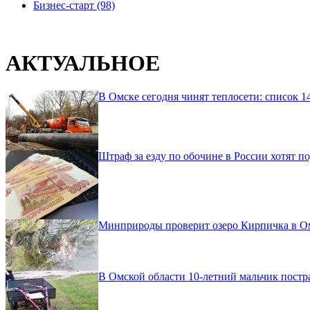
Бизнес-старт (98)
АКТУАЛЬНОЕ
В Омске сегодня чинят теплосети: список 1
Штраф за езду по обочине в России хотят по
Минприроды проверит озеро Кирпичка в Омс
В Омской области 10-летний мальчик постр