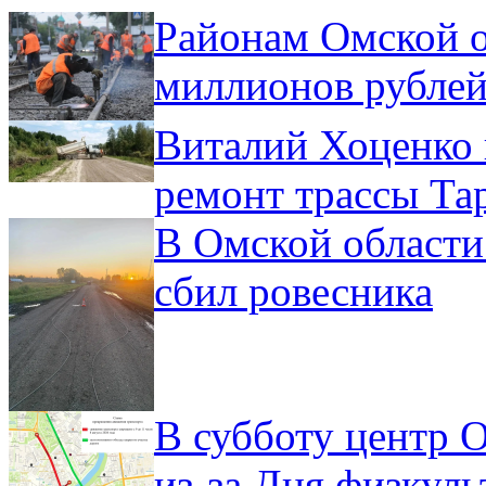
Районам Омской о
миллионов рублей
Виталий Хоценко 
ремонт трассы Та
В Омской области
сбил ровесника
В субботу центр 
из-за Дня физкул