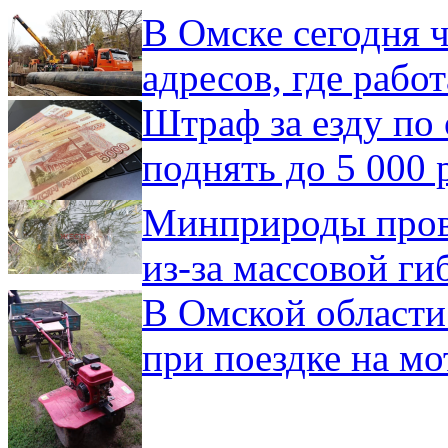
В Омске сегодня ч
адресов, где рабо
Штраф за езду по 
поднять до 5 000 
Минприроды пров
из-за массовой ги
В Омской области
при поездке на мо