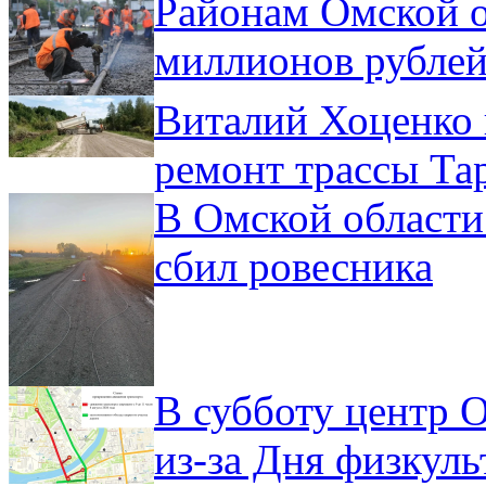
Районам Омской о
миллионов рублей
Виталий Хоценко 
ремонт трассы Та
В Омской области
сбил ровесника
В субботу центр 
из-за Дня физкул