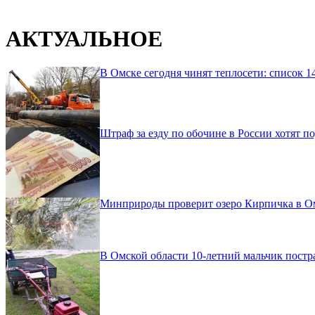
АКТУАЛЬНОЕ
В Омске сегодня чинят теплосети: список 1
Штраф за езду по обочине в России хотят по
Минприроды проверит озеро Кирпичка в Омс
В Омской области 10-летний мальчик постр