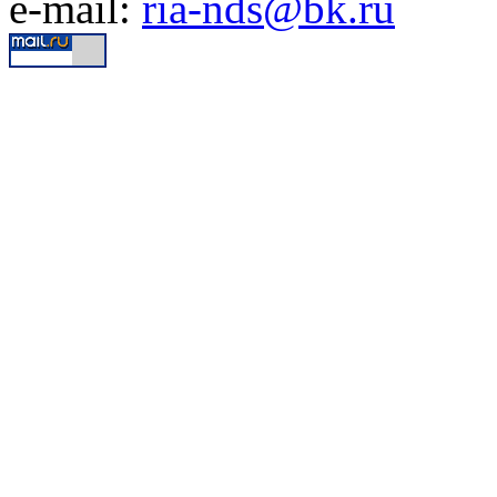
e-mail:
ria-nds@bk.ru