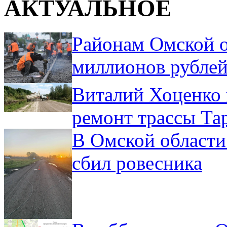
АКТУАЛЬНОЕ
Районам Омской о
миллионов рублей
Виталий Хоценко 
ремонт трассы Та
В Омской области
сбил ровесника