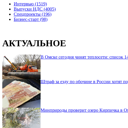
Интервью (1519)
Выпуски НДС (4005)
Спецпроекты (196)
Бизнес-старт (98)
АКТУАЛЬНОЕ
В Омске сегодня чинят теплосети: список 1
Штраф за езду по обочине в России хотят по
Минприроды проверит озеро Кирпичка в Омс