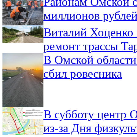
Районам Омской о
миллионов рублей
Виталий Хоценко 
ремонт трассы Та
В Омской области
сбил ровесника
В субботу центр 
из-за Дня физкул