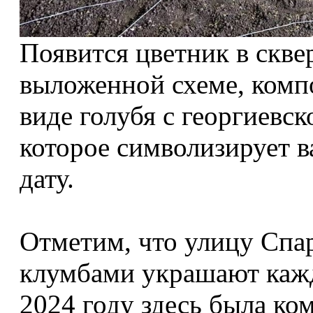
Появится цветник в скве
выложенной схеме, компо
виде голубя с георгиевс
которое символизирует 
дату.
Отметим, что улицу Спа
клумбами украшают кажд
2024 году здесь была ко