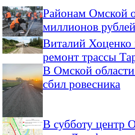
Районам Омской о
миллионов рублей
Виталий Хоценко 
ремонт трассы Та
В Омской области
сбил ровесника
В субботу центр 